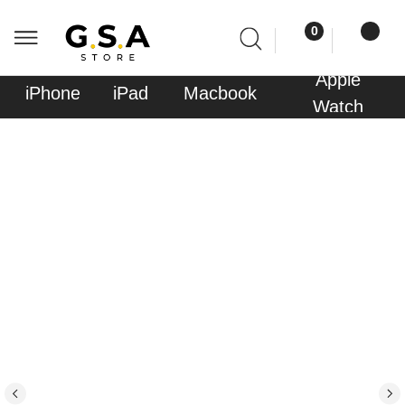
0
0
Apple
Sony
iPhone
iPad
Macbook
AirPods
Watch
PlayStati