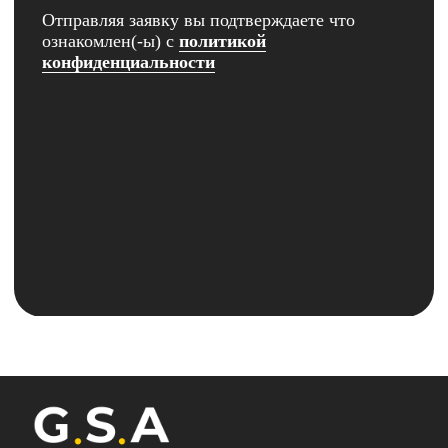
ИП Галактионов Александр Сергеевич
ИНН 644005903502
ОГРНИП 324645700025964
Политика конфиденциальности и обработки
персональных данных
Согласие на обработку персональных данных
Согласие на получение рекламно-
информационной рассылки
Политика использования файлов cookie
*Instagram (принадлежит компании Meta,
признанной экстремистской и запрещённой на
территории РФ