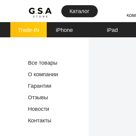
Каталог
ком
Trade-IN
iPhone
iPad
iPhone
Все товары
К товарам
О компании
Гарантии
Отзывы
Apple Watch
Новости
К товарам
Контакты