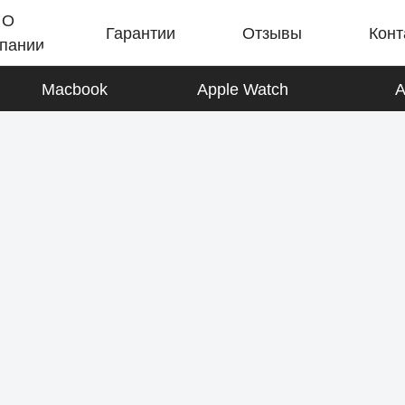
О
Гарантии
Отзывы
Конт
пании
Macbook
Apple Watch
A
iPad
К товарам
AirPods
К товарам