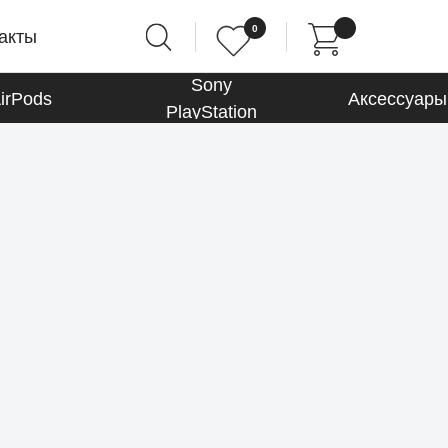
0
0
акты
Sony
irPods
Аксессуары
PlayStation
Macbook
К товарам
Аксессуары
К товарам