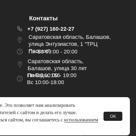
Контакты
+7 (927) 160-22-27
Саратовская область, Балашов,
улица Энтузиастов, 1 "ТРЦ
Пассаж"
Пн-Вс 09:00 - 20:00
Саратовская область,
Балашов, улица 30 лет
Пн-Сб 10:00 - 19:00
Победы, 156
Вс 10:00-18:00
e. Это позволяет нам анализировать
ителей с сайтом и делать его лучше.
OK
нфиденциальности и обработки персональных данных
ься сайтом, вы соглашаетесь с
использованием
Согласие на обработку персональных данных
е на получение рекламно-информационной рассылки
Политика использования файлов cookie