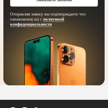
Интернет-магазин
электронной техники
Apple
Контакты
+7 (927) 160-22-27
Саратовская область, Балашов,
улица Энтузиастов, 1 "ТРЦ