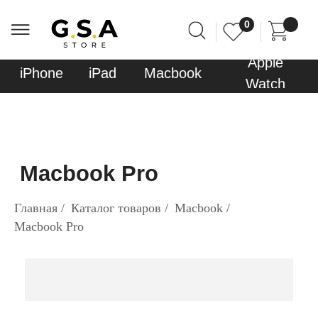
0
0
Apple
Sony
iPhone
iPad
Macbook
AirPods
Watch
PlayStati
Macbook Pro
Главная
/
Каталог товаров
/
Macbook
/
Macbook Pro