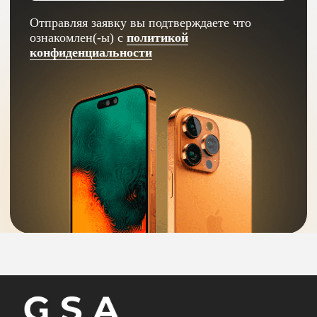
Интернет-магазин
электронной техники
Apple
Контакты
+7 (927) 160-22-27
Саратовская область, Балашов,
улица Энтузиастов, 1 "ТРЦ
Пассаж"