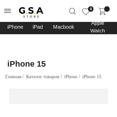
0
0
Apple
Sony
iPhone
iPad
Macbook
AirPods
Watch
PlayStati
iPhone 15
Главная
/
Каталог товаров
/
iPhone
/
iPhone 15
Остались вопросы,