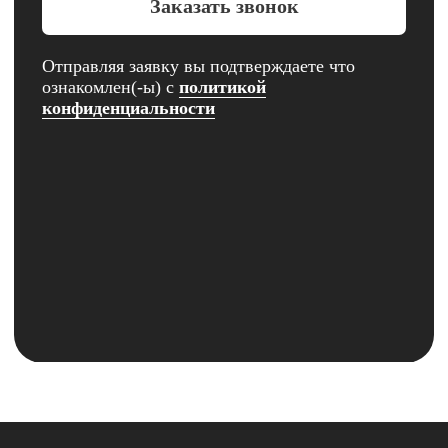
Саратовская область, Балашов,
улица 30 лет Победы, 156
Пн-Сб 10:00 - 19:00
Вс 10:00-18:00
ИП Галактионов Александр Сергеевич
ИНН 644005903502
ОГРНИП 324645700025964
Политика конфиденциальности и обработки
персональных данных
Согласие на обработку персональных данных
Согласие на получение рекламно-
информационной рассылки
Политика использования файлов cookie
*Instagram (принадлежит компании Meta,
признанной экстремистской и запрещённой на
территории РФ