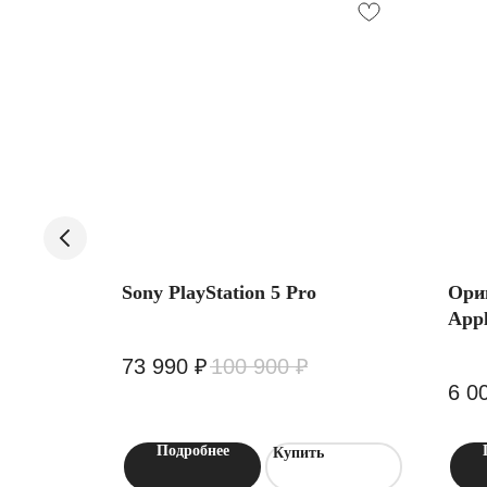
e 16
Sony PlayStation 5 Pro
Ори
App
ый расчет
73 990
₽
100 900
₽
6 0
Подробнее
Купить