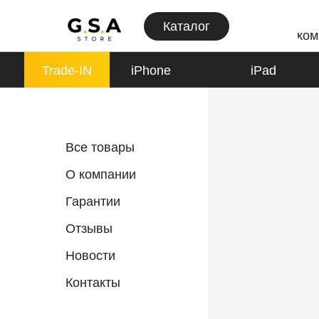
Каталог
ком
Trade-IN
iPhone
iPad
iPhone
Все товары
К товарам
О компании
Гарантии
Отзывы
Apple Watch
Новости
К товарам
Контакты