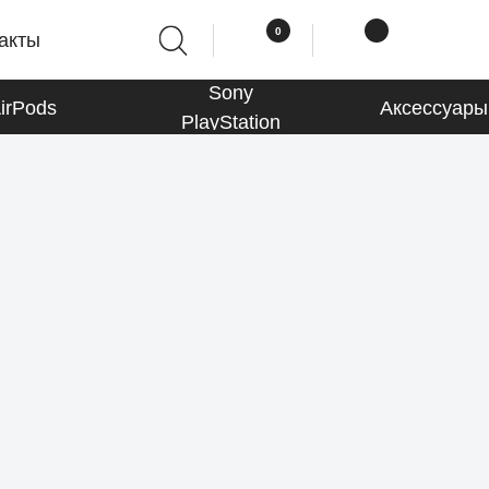
0
0
акты
Sony
irPods
Аксессуары
PlayStation
Macbook
К товарам
Аксессуары
К товарам