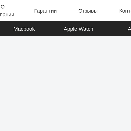
О
Гарантии
Отзывы
Конт
пании
Macbook
Apple Watch
A
iPad
К товарам
AirPods
К товарам