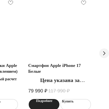
ки Apple
Смартфон Apple iPhone 17
Сма
авлением)
Белые
Max
ый расчет
Цен
Цена указана за
наличный расчет
106
79 990
₽
117 990
₽
Подробнее
ь
Купить