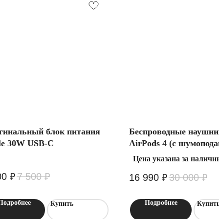
гинальный блок питания
Беспроводные наушни
le 30W USB-C
AirPods 4 (с шумопод
Цена указана за наличн
00
₽
7 500
₽
16 990
₽
30 000
₽
Подробнее
Подробнее
Купить
Купит