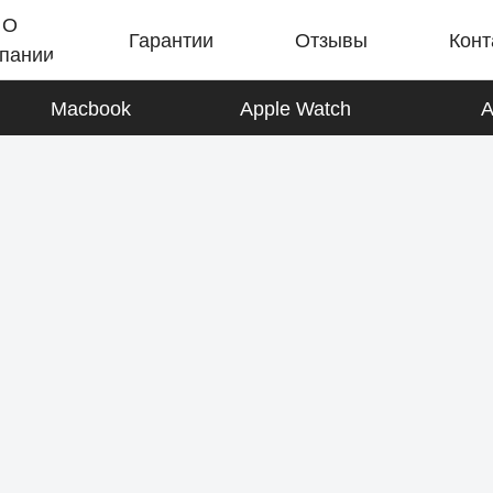
О
Гарантии
Отзывы
Конт
пании
Macbook
Apple Watch
A
iPad
К товарам
AirPods
К товарам