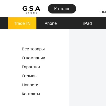
Каталог
ком
Trade-IN
iPhone
iPad
iPhone
Все товары
К товарам
О компании
Гарантии
Отзывы
Apple Watch
Новости
К товарам
Контакты