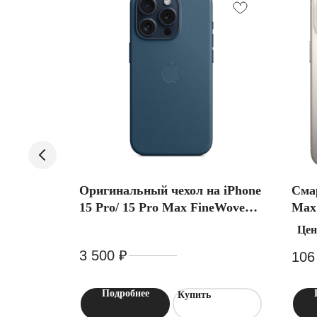
e 16
Оригинальный чехол на iPhone
Смар
15 Pro/ 15 Pro Max FineWoven
Max
(MagSafe)
ый расчет
Цен
3 500
₽
7 000
₽
106
Подробнее
Купить