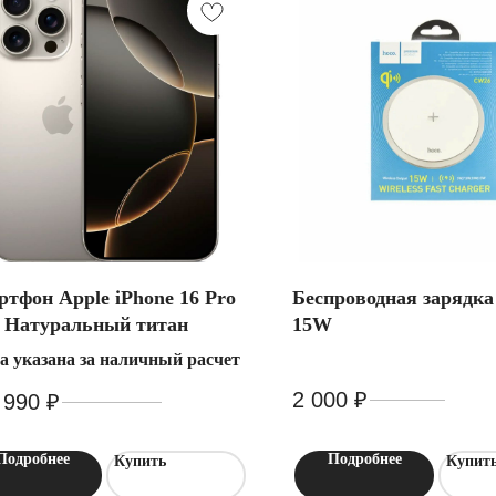
тфон Apple iPhone 16 Pro
Беспроводная зарядк
 Натуральный титан
15W
а указана за наличный расчет
2 000
₽
3 000
₽
 990
₽
160 990
₽
Подробнее
Подробнее
Купить
Купит