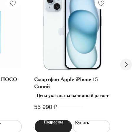
а HOCO
Смартфон Apple iPhone 15
Сма
Синий
Све
Цена указана за наличный расчет
55 990
₽
93 990
₽
81 
Подробнее
ь
Купить