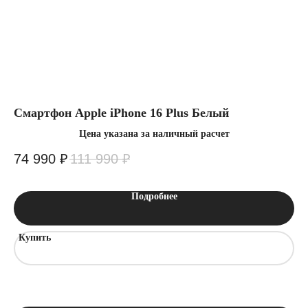
Заказать звонок
Отправляя заявку вы подтверждаете что
ознакомлен(-ы) с
политикой
конфиденциальности
Смартфон Apple iPhone 16 Plus Белый
См
Цена указана за наличный расчет
74 990
₽
111 990
₽
1
Подробнее
Купить
К
Интернет-магазин