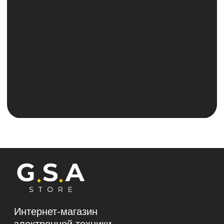
Вс 10:00-18:00
ИП Галактионов Александр Сергеевич
ИНН 644005903502
ОГРНИП 324645700025964
Политика конфиденциальности и обработки
персональных данных
Согласие на обработку персональных данных
Согласие на получение рекламно-
информационной рассылки
Политика использования файлов cookie
*Instagram (принадлежит компании Meta,
признанной экстремистской и запрещённой на
территории РФ