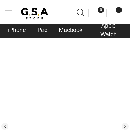
0
0
Apple
Sony
iPhone
iPad
Macbook
AirPods
Watch
PlayStati