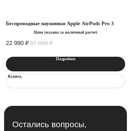
Отправляя заявку вы подтверждаете что
ознакомлен(-ы) с
политикой
конфиденциальности
Беспроводные наушники Apple AirPods Pro 3
См
Цена указана за наличный расчет
22 990
₽
37 990
₽
7
Подробнее
Купить
К
Интернет-магазин
электронной техники
Apple