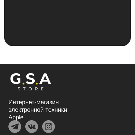
ИП Галактионов Александр Сергеевич
ИНН 644005903502
ОГРНИП 324645700025964
Политика конфиденциальности и обработки
персональных данных
Согласие на обработку персональных данных
Согласие на получение рекламно-
информационной рассылки
Политика использования файлов cookie
*Instagram (принадлежит компании Meta,
признанной экстремистской и запрещённой на
территории РФ