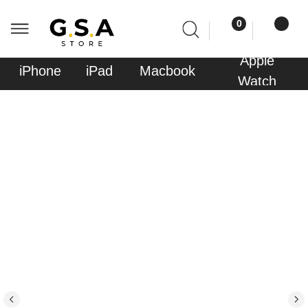
0
0
Apple
Sony
iPhone
iPad
Macbook
AirPods
Watch
PlayStati