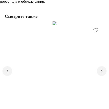
персонала и обслуживания.
Смотрите также
Остались вопросы,
нужна помощь?
Закажите бесплатный звонок и наши
специалисты ответят на все ваши
вопросы.
+7
Заказать звонок