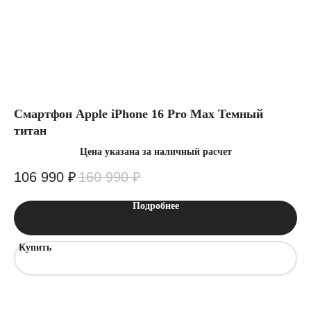
+7
Заказать звонок
Отправляя заявку вы подтверждаете что
ознакомлен(-ы) с
политикой
конфиденциальности
Смартфон Apple iPhone 16 Pro Max Темный
См
титан
ти
Цена указана за наличный расчет
106 990
₽
160 990
₽
1
Подробнее
Купить
К
Интернет-магазин