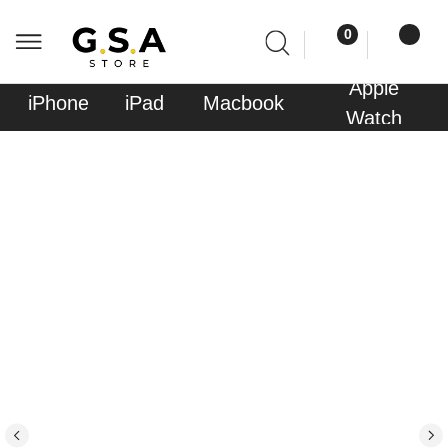
0
0
Apple
Sony
iPhone
iPad
Macbook
AirPods
Watch
PlayStati