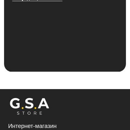
Вс 10:00-18:00
ИП Галактионов Александр Сергеевич
ИНН 644005903502
ОГРНИП 324645700025964
Политика конфиденциальности и обработки
персональных данных
Согласие на обработку персональных данных
Согласие на получение рекламно-
информационной рассылки
Политика использования файлов cookie
*Instagram (принадлежит компании Meta,
признанной экстремистской и запрещённой на
территории РФ