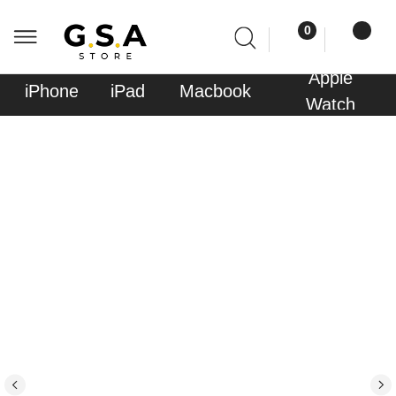
0
0
Apple
Sony
iPhone
iPad
Macbook
AirPods
Watch
PlayStati