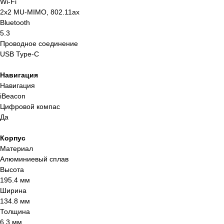
Wi-Fi
2x2 MU-MIMO, 802.11ax
Bluetooth
5.3
Проводное соединение
USB Type-C
Навигация
Навигация
iBeacon
Цифровой компас
Да
Остались вопросы,
Корпус
нужна помощь?
Материал
Алюминиевый сплав
Закажите бесплатный звонок и наши
Высота
специалисты ответят на все ваши
195.4 мм
вопросы.
Ширина
134.8 мм
+7
Толщина
6.3 мм