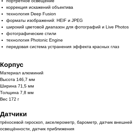
портретное освещение
коррекция искажений объектива
Остались вопросы,
технология Deep Fusion
форматы изображений: HEIF и JPEG
нужна помощь?
широкий цветовой диапазон для фотографий и Live Photos
Закажите бесплатный звонок и наши
фотографические стили
специалисты ответят на все ваши
технология Photonic Engine
вопросы.
передовая система устранения эффекта красных глаз
+7
Корпус
Заказать звонок
Материал алюминий
Высота 146,7 мм
Отправляя заявку вы подтверждаете что
Ширина 71,5 мм
ознакомлен(-ы) с
политикой
Толщина 7,8 мм
конфиденциальности
Вес 172 г
Датчики
трёхосевой гироскоп, акселерометр, барометр, датчик внешней
освещённости, датчик приближения