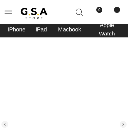
0
0
Apple
Sony
iPhone
iPad
Macbook
AirPods
Watch
PlayStati