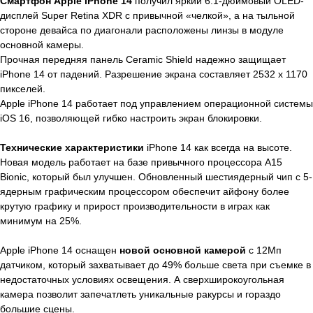
Смартфон Apple iPhone 14
получил яркий 6.1-дюймовый OLED-
дисплей Super Retina XDR с привычной «челкой», а на тыльной
стороне девайса по диагонали расположены линзы в модуле
основной камеры.
Прочная передняя панель Ceramic Shield надежно защищает
iPhone 14 от падений. Разрешение экрана составляет 2532 x 1170
пикселей.
Apple iPhone 14 работает под управлением операционной системы
iOS 16, позволяющей гибко настроить экран блокировки.
Технические характеристики
iPhone 14 как всегда на высоте.
Новая модель работает на базе привычного процессора A15
Bionic, который был улучшен. Обновленный шестиядерный чип с 5-
ядерным графическим процессором обеспечит айфону более
крутую графику и прирост производительности в играх как
минимум на 25%.
Apple iPhone 14 оснащен
новой основной камерой
с 12Мп
датчиком, который захватывает до 49% больше света при съемке в
недостаточных условиях освещения. А сверхширокоугольная
камера позволит запечатлеть уникальные ракурсы и гораздо
большие сцены.