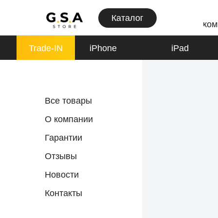
Каталог
ком
Trade-IN
iPhone
iPad
iPhone
Все товары
К товарам
О компании
Гарантии
Отзывы
Apple Watch
Новости
К товарам
Контакты