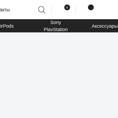
0
0
акты
Sony
irPods
Аксессуары
PlayStation
Macbook
К товарам
Аксессуары
К товарам