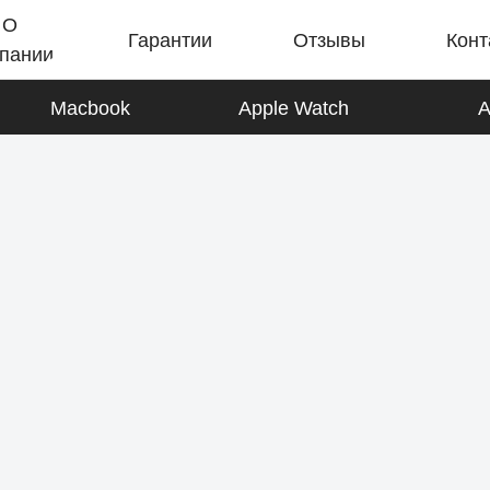
О
Гарантии
Отзывы
Конт
пании
Macbook
Apple Watch
A
iPad
К товарам
AirPods
К товарам