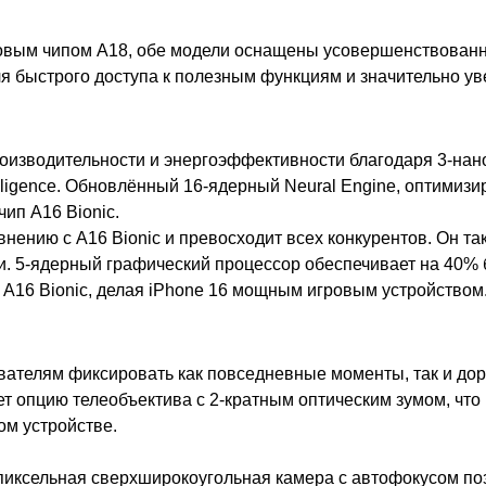
о новым чипом A18, обе модели оснащены усовершенствов
ля быстрого доступа к полезным функциям и значительно 
оизводительности и энергоэффективности благодаря 3-нан
elligence. Обновлённый 16-ядерный Neural Engine, оптими
чип A16 Bionic.
нению с A16 Bionic и превосходит всех конкурентов. Он т
и. 5-ядерный графический процессор обеспечивает на 40%
 A16 Bionic, делая iPhone 16 мощным игровым устройством
вателям фиксировать как повседневные моменты, так и до
т опцию телеобъектива с 2-кратным оптическим зумом, что 
ом устройстве.
иксельная сверхширокоугольная камера с автофокусом позв