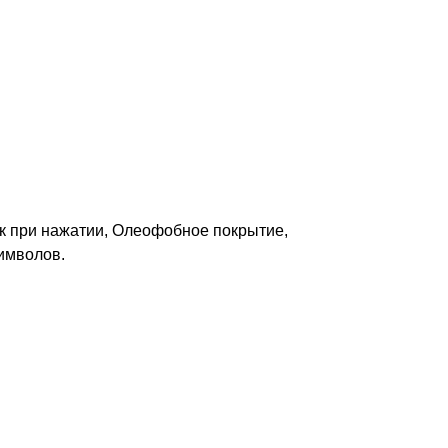
ик при нажатии, Олеофобное покрытие,
имволов.