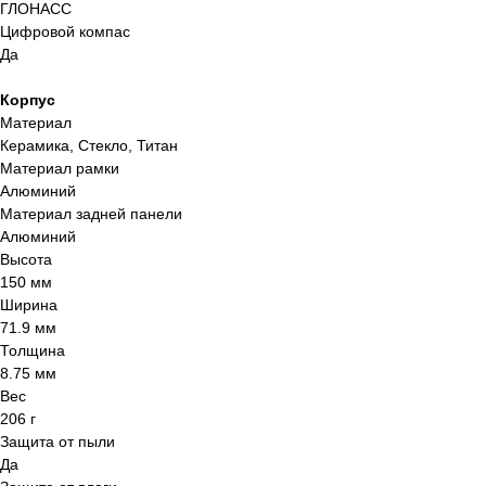
ГЛОНАСС
Цифровой компас
Да
Корпус
Материал
Керамика, Стекло, Титан
Контакты
Материал рамки
Алюминий
+7 (927) 160-22-27
Материал задней панели
Алюминий
Саратовская область, Балашов,
Высота
улица Энтузиастов, 1 "ТРЦ
150 мм
Пассаж"
Ширина
Пн-Вс 09:00 - 20:00
71.9 мм
Толщина
Саратовская область, Балашов,
8.75 мм
улица 30 лет Победы, 156
Вес
206 г
Пн-Сб 10:00 - 19:00
Защита от пыли
Вс 10:00-18:00
Да