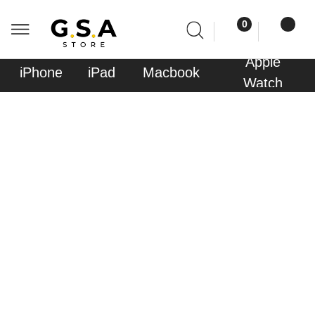
0
0
Apple
Sony
iPhone
iPad
Macbook
AirPods
Watch
PlayStati