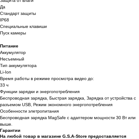
Защита от влаги
Да
Стандарт защиты
ИП Галактионов Александр Сергеевич
ИНН 644005903502
IP68
ОГРНИП 324645700025964
Специальные клавиши
Политика конфиденциальности и обработки
Пуск камеры
персональных данных
Согласие на обработку персональных данных
Согласие на получение рекламно-
Питание
информационной рассылки
Политика использования файлов cookie
Аккумулятор
*Instagram (принадлежит компании Meta,
Несъемный
признанной экстремистской и запрещённой на
территории РФ
Тип аккумулятора
Li-Ion
Время работы в режиме просмотра видео до:
33 ч
Функции зарядки и энергопотребления
Беспроводная зарядка, Быстрая зарядка, Зарядка от устройства с
разъемом USB, Режим экономного энергопотребления
Особенности элетропитания
Беспроводная зарядка MagSafe с адаптером мощности 30 Вт или
выше.
Гарантии
На любой товар в магазине G.S.A-Store предоставляется