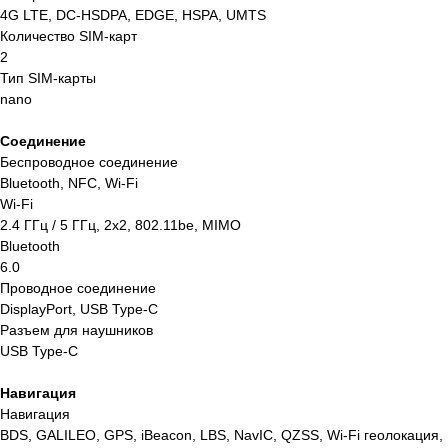
Заказать звонок
4G LTE, DC-HSDPA, EDGE, HSPA, UMTS
Количество SIM-карт
Отправляя заявку вы подтверждаете что
2
ознакомлен(-ы) с
политикой
конфиденциальности
Тип SIM-карты
nano
Соединение
Беспроводное соединение
Bluetooth, NFC, Wi-Fi
Wi-Fi
2.4 ГГц / 5 ГГц, 2x2, 802.11be, MIMO
Bluetooth
6.0
Проводное соединение
DisplayPort, USB Type-C
Разъем для наушников
USB Type-C
Интернет-магазин
Навигация
электронной техники
Навигация
Apple
BDS, GALILEO, GPS, iBeacon, LBS, NavIC, QZSS, Wi-Fi геолокация,