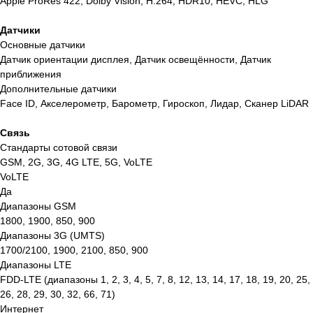
Apple ProRes 422, Dolby Vision, H.264, HDR10, HEVC, HLG
Датчики
Основные датчики
Датчик ориентации дисплея, Датчик освещённости, Датчик
приближения
Дополнительные датчики
Face ID, Акселерометр, Барометр, Гироскоп, Лидар, Сканер LiDAR
Связь
Стандарты сотовой связи
GSM, 2G, 3G, 4G LTE, 5G, VoLTE
VoLTE
Остались вопросы,
Да
нужна помощь?
Диапазоны GSM
1800, 1900, 850, 900
Закажите бесплатный звонок и наши
Диапазоны 3G (UMTS)
специалисты ответят на все ваши
1700/2100, 1900, 2100, 850, 900
вопросы.
Диапазоны LTE
FDD-LTE (диапазоны 1, 2, 3, 4, 5, 7, 8, 12, 13, 14, 17, 18, 19, 20, 25,
+7
26, 28, 29, 30, 32, 66, 71)
Интернет