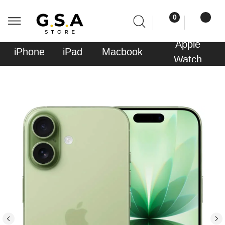
0
0
Apple
Sony
iPhone
iPad
Macbook
AirPods
Watch
PlayStati