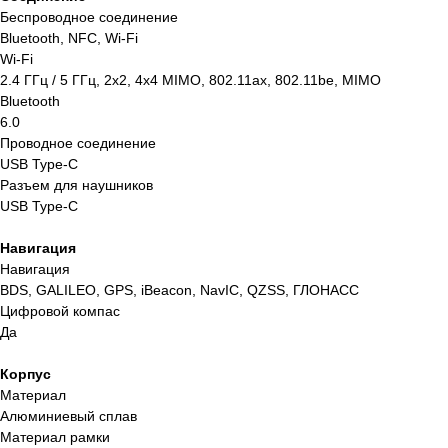
Беспроводное соединение
Bluetooth, NFC, Wi-Fi
Wi-Fi
2.4 ГГц / 5 ГГц, 2x2, 4x4 MIMO, 802.11ax, 802.11be, MIMO
Bluetooth
6.0
Проводное соединение
Остались вопросы,
USB Type-C
Разъем для наушников
нужна помощь?
USB Type-C
Закажите бесплатный звонок и наши
Навигация
специалисты ответят на все ваши
Навигация
вопросы.
BDS, GALILEO, GPS, iBeacon, NavIC, QZSS, ГЛОНАСС
+7
Цифровой компас
Да
Заказать звонок
Корпус
Материал
Отправляя заявку вы подтверждаете что
ознакомлен(-ы) с
политикой
Алюминиевый сплав
конфиденциальности
Материал рамки