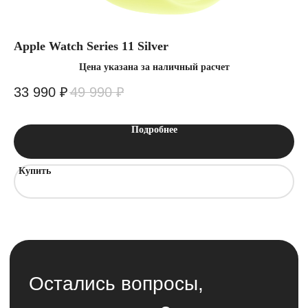
Apple Watch Series 11 Silver
См
Цена указана за наличный расчет
33 990
₽
49 990
₽
9
Подробнее
Купить
К