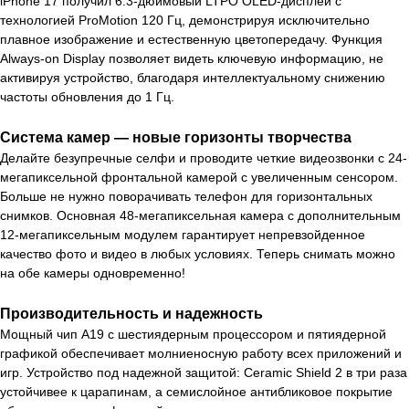
iPhone 17 получил 6.3-дюймовый LTPO OLED-дисплей с
технологией ProMotion 120 Гц, демонстрируя исключительно
плавное изображение и естественную цветопередачу. Функция
Always-on Display позволяет видеть ключевую информацию, не
активируя устройство, благодаря интеллектуальному снижению
частоты обновления до 1 Гц.
Система камер — новые горизонты творчества
Делайте безупречные селфи и проводите четкие видеозвонки с 24-
мегапиксельной фронтальной камерой с увеличенным сенсором.
Больше не нужно поворачивать телефон для горизонтальных
снимков. Основная 48-мегапиксельная камера с дополнительным
12-мегапиксельным модулем гарантирует непревзойденное
качество фото и видео в любых условиях. Теперь снимать можно
на обе камеры одновременно!
Производительность и надежность
Мощный чип A19 с шестиядерным процессором и пятиядерной
графикой обеспечивает молниеносную работу всех приложений и
игр. Устройство под надежной защитой: Ceramic Shield 2 в три раза
устойчивее к царапинам, а семислойное антибликовое покрытие