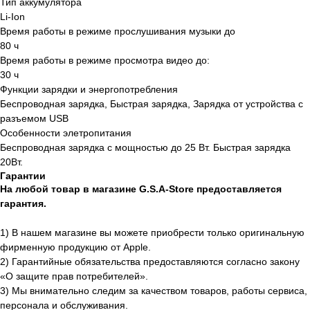
Тип аккумулятора
Li-Ion
Время работы в режиме прослушивания музыки до
Контакты
80 ч
Время работы в режиме просмотра видео до:
+7 (927) 160-22-27
30 ч
Функции зарядки и энергопотребления
Саратовская область, Балашов,
Беспроводная зарядка, Быстрая зарядка, Зарядка от устройства с
улица Энтузиастов, 1 "ТРЦ
разъемом USB
Пассаж"
Пн-Вс 09:00 - 20:00
Особенности элетропитания
Беспроводная зарядка с мощностью до 25 Вт. Быстрая зарядка
20Вт.
Саратовская область, Балашов,
Гарантии
улица 30 лет Победы, 156
На любой товар в магазине G.S.A-Store предоставляется
гарантия.
Пн-Сб 10:00 - 19:00
Вс 10:00-18:00
1) В нашем магазине вы можете приобрести только оригинальную
фирменную продукцию от Apple.
2) Гарантийные обязательства предоставляются согласно закону
«О защите прав потребителей».
ИП Галактионов Александр Сергеевич
ИНН 644005903502
3) Мы внимательно следим за качеством товаров, работы сервиса,
ОГРНИП 324645700025964
персонала и обслуживания.