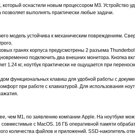
к, который оснастили новым процессором M3. Устройство уд
 позволяет выполнять практически любые задачи.
т чего модель устойчива к механическим повреждениям. Св
трого.
овых гранях корпуса предусмотрены 2 разъема Thunderbolt
одновременно подключить два внешних монитора. Кнопка вк
яет 1.24 кг, ноутбук практически не ощущается при перенос
рядом функциональных клавиш для удобной работы с докум
 комфорт при работе с клавиатурой. Для использования ноу
нажатия.
е, чем M1, по заявлению компании Apple. На ноутбуке мо
, совместимые с MacOS. 16 ГБ оперативной памяти обраб
го количества файлов и приложений. SSD-накопитель отве