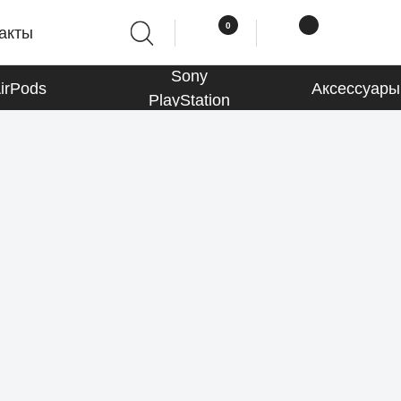
0
0
акты
Sony
irPods
Аксессуары
PlayStation
Macbook
К товарам
Аксессуары
К товарам