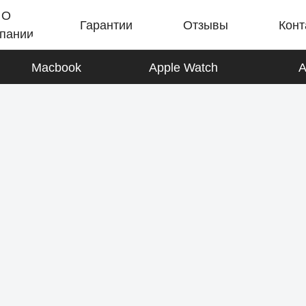
О
Гарантии
Отзывы
Конт
пании
Macbook
Apple Watch
A
iPad
К товарам
AirPods
К товарам