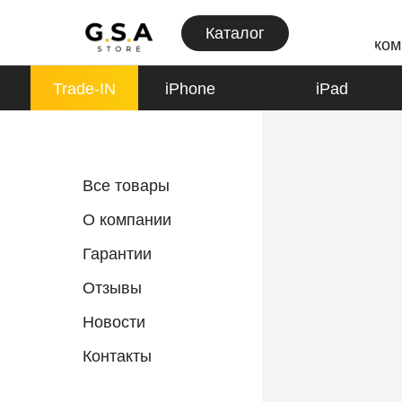
Каталог
ком
Trade-IN
iPhone
iPad
iPhone
Все товары
К товарам
О компании
Гарантии
Отзывы
Apple Watch
Новости
К товарам
Контакты